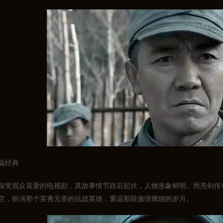
温经典
深受观众喜爱的电视剧，其故事情节跌宕起伏，人物形象鲜明。而亮剑传
空，扮演那个英勇无畏的抗战英雄，重温那段激情燃烧的岁月。