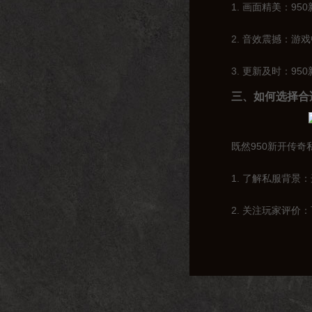
1. 画面精美：
2. 音效震撼：
3. 更新及时：
三、如何选择合
既然950新开传
1. 了解私服背
2. 关注玩家评
3. 试玩体验：
四、950新开
随着互联网的不断