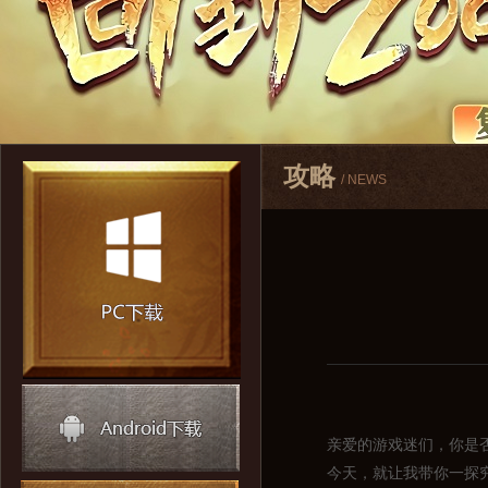
攻略
/ NEWS
亲爱的游戏迷们，你是
今天，就让我带你一探